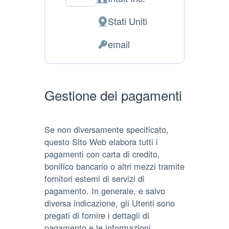
Azienda:
Stati Uniti
Luogo
del
email
Dati
trattamento:
Personali
trattati:
Gestione dei pagamenti
Se non diversamente specificato,
questo Sito Web elabora tutti i
pagamenti con carta di credito,
bonifico bancario o altri mezzi tramite
fornitori esterni di servizi di
pagamento. In generale, e salvo
diversa indicazione, gli Utenti sono
pregati di fornire i dettagli di
pagamento e le informazioni