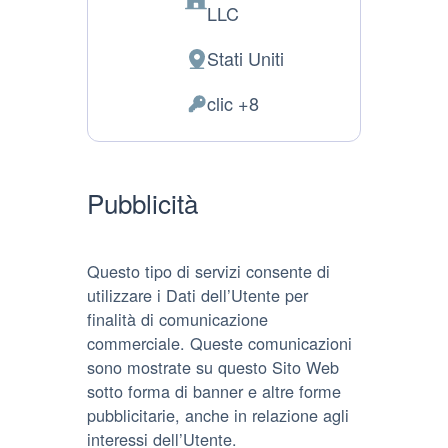
Azienda:
LLC
Stati Uniti
Luogo
del
clic +8
Dati
trattamento:
Personali
trattati:
Pubblicità
Questo tipo di servizi consente di
utilizzare i Dati dell’Utente per
finalità di comunicazione
commerciale. Queste comunicazioni
sono mostrate su questo Sito Web
sotto forma di banner e altre forme
pubblicitarie, anche in relazione agli
interessi dell’Utente.