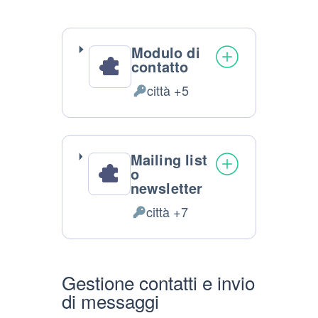
Modulo di
contatto
città +5
Dati
Personali
trattati:
Mailing list
o
newsletter
città +7
Dati
Personali
trattati:
Gestione contatti e invio
di messaggi