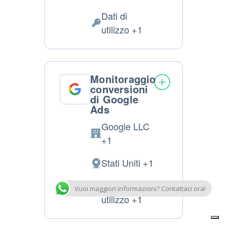
del
Dati di
trattamento:
Dati
utilizzo +1
Personali
trattati:
Monitoraggio
conversioni
di Google
Ads
Google LLC
Azienda:
+1
Stati Uniti +1
Luogo
del
Dati di
Vuoi maggiori informazioni? Contattaci ora!
trattamento:
Dati
utilizzo +1
Personali
trattati: