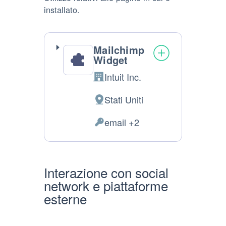
installato.
Mailchimp
Widget
Intuit Inc.
Azienda:
Stati Uniti
Luogo
del
email +2
Dati
trattamento:
Personali
trattati:
Interazione con social
network e piattaforme
esterne