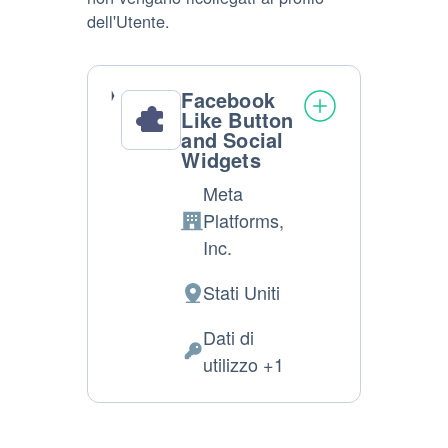
dell'Utente.
Facebook
Like Button
and Social
Widgets
Meta
Platforms,
Azienda:
Inc.
Stati Uniti
Luogo
del
Dati di
trattamento:
Dati
utilizzo +1
Personali
trattati: