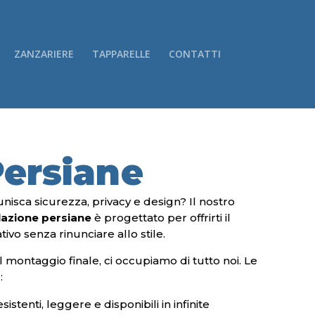
ZANZARIERE
TAPPARELLE
CONTATTI
ersiane
nisca sicurezza, privacy e design? Il nostro
llazione persiane
è progettato per offrirti il
vo senza rinunciare allo stile.
l montaggio finale, ci occupiamo di tutto noi. Le
:
sistenti, leggere e disponibili in infinite